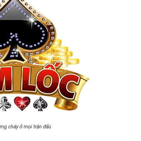
ừng cháy ở mọi trận đấu