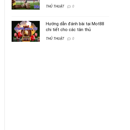
THỦ THUẬT
0
Hướng dẫn đánh bài tại Mot88
chi tiết cho các tân thủ
THỦ THUẬT
0