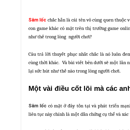
chắc hẳn là cái tên vô cùng quen thuộc 
Sâm lốc
con game khác có mặt trên thị trường game online.
như thế trong lòng người chơi?
Câu trả lời thuyết phục nhất chắc là nó luôn đe
cùng thời khác. Và bài viết bên dưới sẽ một lần
lại sức hút như thế nào trong lòng người chơi.
Một vài điều cốt lõi mà các a
có mặt ở đây tồn tại và phát triển mạn
Sâm lốc
liên tục này chính là một dẫn chứng cụ thể và xác