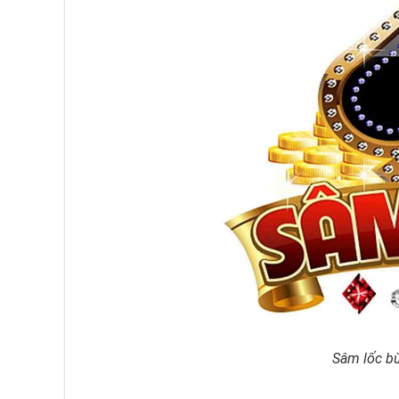
Sâm lốc b