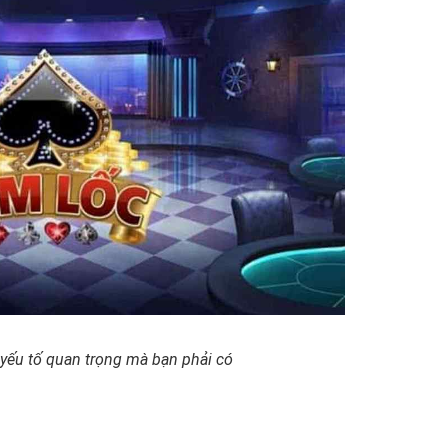
 yếu tố quan trọng mà bạn phải có