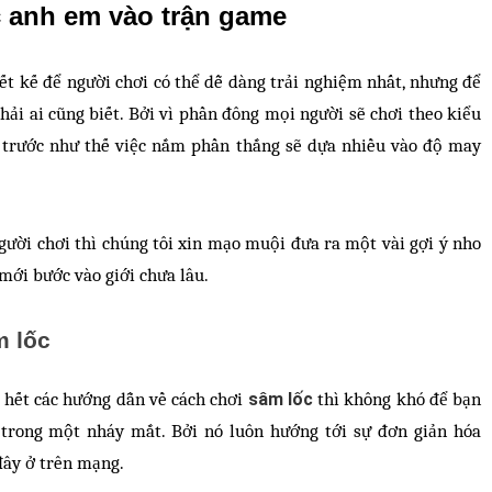
ác anh em vào trận game
ết kế để người chơi có thể dễ dàng trải nghiệm nhất, nhưng để
ải ai cũng biết. Bởi vì phần đông mọi người sẽ chơi theo kiểu
 trước như thế việc nắm phần thắng sẽ dựa nhiều vào độ may
gười chơi thì chúng tôi xin mạo muội đưa ra một vài gợi ý nho
 mới bước vào giới chưa lâu.
m lốc
 hết các hướng dẫn về cách chơi
thì không khó để bạn
sâm lốc
trong một nháy mắt. Bởi nó luôn hướng tới sự đơn giản hóa
đây ở trên mạng.