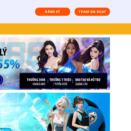
ĐĂNG KÝ
THAM GIA NGAY