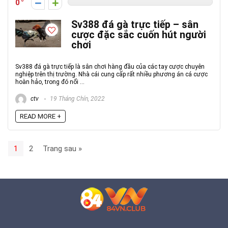
0
Sv388 đá gà trực tiếp – sân
cược đặc sắc cuốn hút người
chơi
Sv388 đá gà trực tiếp là sân chơi hàng đầu của các tay cược chuyên
nghiệp trên thị trường. Nhà cái cung cấp rất nhiều phương án cá cược
hoàn hảo, trong đó nổi ...
ctv
19 Tháng Chín, 2022
READ MORE +
1
2
Trang sau »