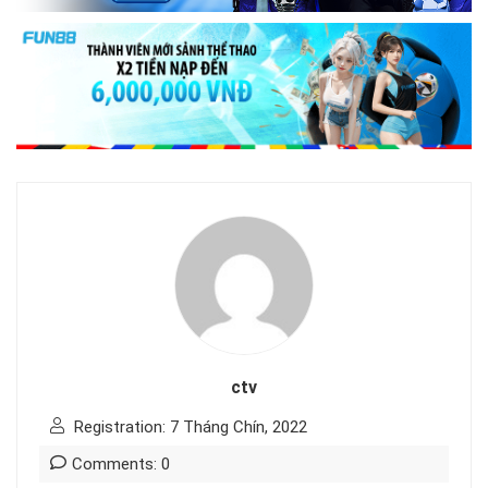
ctv
Registration: 7 Tháng Chín, 2022
Comments: 0