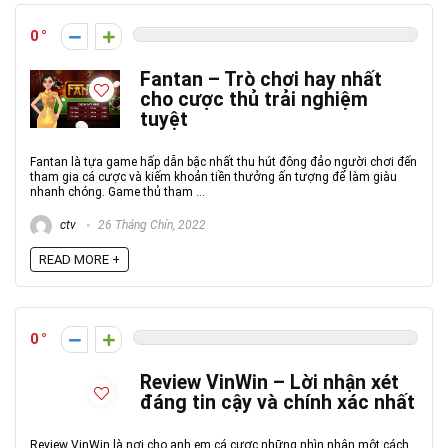
0
Fantan – Trò chơi hay nhất
cho cược thủ trải nghiệm
tuyệt
Fantan là tựa game hấp dẫn bậc nhất thu hút đông đảo người chơi đến
tham gia cá cược và kiếm khoản tiền thưởng ấn tượng để làm giàu
nhanh chóng. Game thủ tham ...
ctv
26 Tháng Chín, 2022
READ MORE +
0
Review VinWin – Lời nhận xét
đáng tin cậy và chính xác nhất
Review VinWin là nơi cho anh em cá cược những nhìn nhận một cách