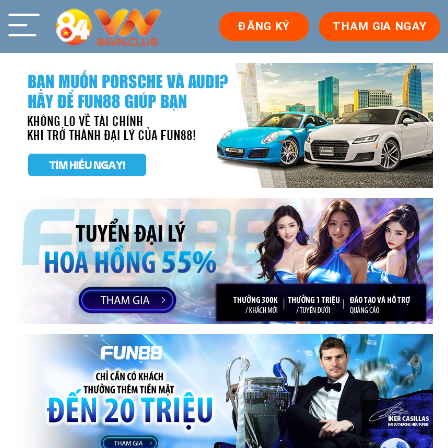
ĐĂNG KÝ
THAM GIA NGAY