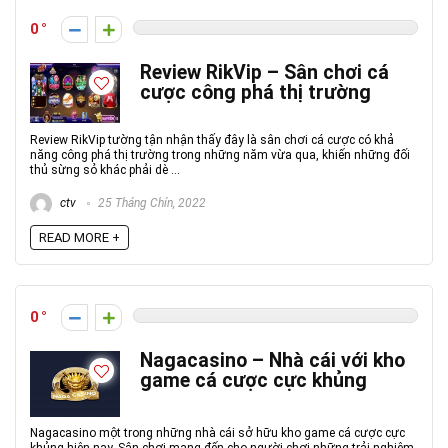
0
Review RikVip – Sân chơi cá
cược công phá thị trường
Review RikVip tường tận nhận thấy đây là sân chơi cá cược có khả
năng công phá thị trường trong những năm vừa qua, khiến những đối
thủ sừng sỏ khác phải dè ...
ctv
25 Tháng Chín, 2022
READ MORE +
0
Nagacasino – Nhà cái với kho
game cá cược cực khủng
Nagacasino một trong những nhà cái sở hữu kho game cá cược cực