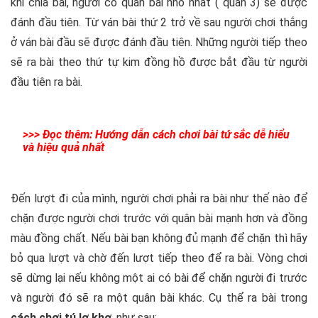
khi chia bài, người có quân bài nhỏ nhất ( quân 3) sẽ được
đánh đầu tiên. Từ ván bài thứ 2 trở về sau người chơi thắng
ở ván bài đầu sẽ được đánh đầu tiên. Những người tiếp theo
sẽ ra bài theo thứ tự kim đồng hồ được bắt đầu từ người
đầu tiên ra bài.
>>> Đọc thêm:
Hướng dẫn cách chơi bài tứ sắc dễ hiểu
và hiệu quả nhất
Đến lượt đi của mình, người chơi phải ra bài như thế nào để
chặn được người chơi trước với quân bài mạnh hơn và đồng
màu đồng chất. Nếu bài bạn không đủ mạnh để chặn thì hãy
bỏ qua lượt và chờ đến lượt tiếp theo để ra bài. Vòng chơi
sẽ dừng lại nếu không một ai có bài để chặn người đi trước
và người đó sẽ ra một quân bài khác. Cụ thể ra bài trong
cách chơi tú lơ khơ
, như sau: