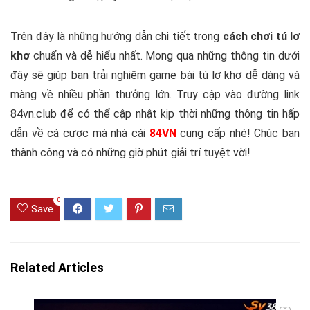
Trên đây là những hướng dẫn chi tiết trong
cách chơi tú lơ
khơ
chuẩn và dễ hiểu nhất. Mong qua những thông tin dưới
đây sẽ giúp bạn trải nghiệm game bài tú lơ khơ dễ dàng và
màng về nhiều phần thưởng lớn. Truy cập vào đường link
84vn.club để có thể cập nhật kịp thời những thông tin hấp
dẫn về cá cược mà nhà cái
84VN
cung cấp nhé! Chúc bạn
thành công và có những giờ phút giải trí tuyệt vời!
0
Save
Related Articles