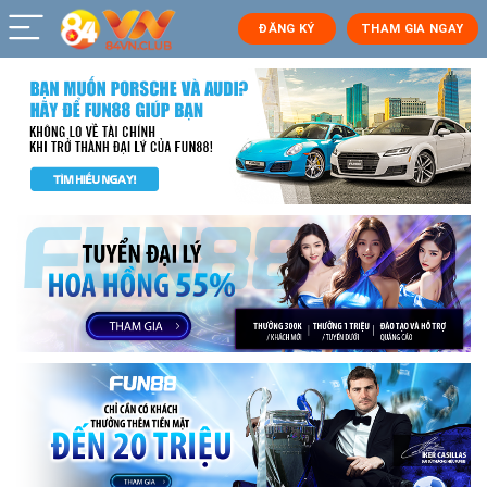
ĐĂNG KÝ
THAM GIA NGAY