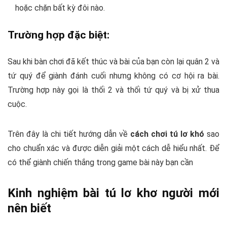
hoặc chặn bất kỳ đôi nào.
Trường hợp đặc biệt:
Sau khi bàn chơi đã kết thúc và bài của bạn còn lại quân 2 và
tứ quý để giành đánh cuối nhưng không có cơ hội ra bài.
Trường hợp này gọi là thối 2 và thối tứ quý và bị xử thua
cuộc.
Trên đây là chi tiết hướng dẫn về
cách chơi tú lơ khó
sao
cho chuẩn xác và được diễn giải một cách dễ hiểu nhất. Để
có thể giành chiến thắng trong game bài này bạn cần
Kinh nghiệm bài tú lơ khơ người mới
nên biết