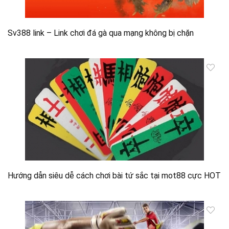
Sv388 link – Link chơi đá gà qua mạng không bị chặn
Hướng dẫn siêu dễ cách chơi bài tứ sắc tại mot88 cực HOT