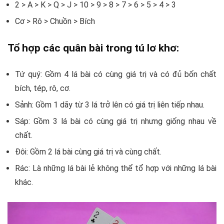
2 > A > K > Q > J > 10 > 9 > 8 > 7 > 6 > 5 > 4 > 3
Cơ > Rô > Chuồn > Bích
Tổ hợp các quân bài trong tú lơ khơ:
Tứ quý: Gồm 4 lá bài có cùng giá trị và có đủ bốn chất
bích, tép, rô, cơ.
Sảnh: Gồm 1 dãy từ 3 lá trở lên có giá trị liên tiếp nhau.
Sáp: Gồm 3 lá bài có cùng giá trị nhưng giống nhau về
chất.
Đôi: Gồm 2 lá bài cùng giá trị và cùng chất.
Rác: Là những lá bài lẻ không thể tổ hợp với những lá bài
khác.