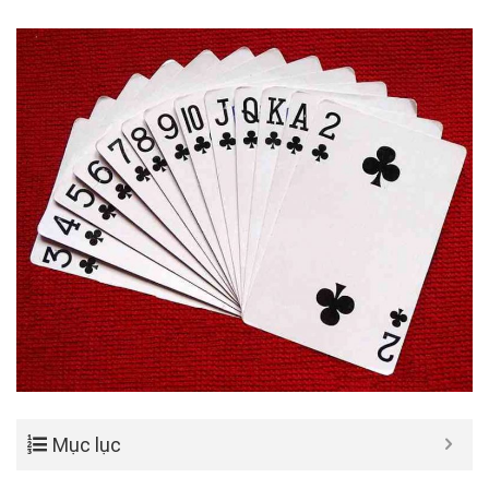
Mục lục