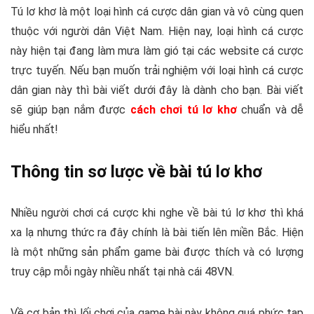
Tú lơ khơ là một loại hình cá cược dân gian và vô cùng quen
thuộc với người dân Việt Nam. Hiện nay, loại hình cá cược
này hiện tại đang làm mưa làm gió tại các website cá cược
trực tuyến. Nếu bạn muốn trải nghiệm với loại hình cá cược
dân gian này thì bài viết dưới đây là dành cho bạn. Bài viết
sẽ giúp bạn nắm được
cách chơi tú lơ khơ
chuẩn và dễ
hiểu nhất!
Thông tin sơ lược về bài tú lơ khơ
Nhiều người chơi cá cược khi nghe về bài tú lơ khơ thì khá
xa lạ nhưng thức ra đây chính là bài tiến lên miền Bắc. Hiện
là một những sản phẩm game bài được thích và có lượng
truy cập mỗi ngày nhiều nhất tại nhà cái 48VN.
Về cơ bản thì lối chơi của game bài này không quá phức tạp