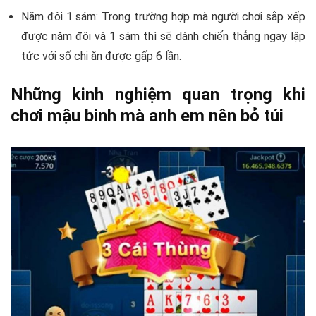
Năm đôi 1 sám: Trong trường hợp mà người chơi sắp xếp
được năm đôi và 1 sám thì sẽ dành chiến thắng ngay lập
tức với số chi ăn được gấp 6 lần.
Những kinh nghiệm quan trọng khi
chơi mậu binh mà anh em nên bỏ túi