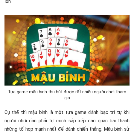
lớn.
Tựa game mậu binh thu hút được rất nhiều người chơi tham
gia
Cụ thể thì mậu binh là một tựa game đánh bạc trí tự khi
người chơi cần phải tự mình sắp xếp các quân bài thành
những tổ hợp mạnh nhất để dành chiến thắng. Mậu binh sử