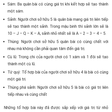
Sám: Ba quân bài có cùng giá trị khi kết hợp sẽ tạo thành
một sám.
Sảnh: Người chơi sở hữu 5 là quân bài mang giá trị liên tiếp
sẽ tạo thành một sảnh. Trong mậu binh thì sảnh lớn sẽ là
10 – J – Q – K – A, sảnh nhỏ nhất sẽ là A – 2 – 3 – 4 – 5.
Thùng: Người chơi sở hữu 5 quân bài có cùng chất với
nhau mà không cần phải quan tâm đến giá trị.
Cù lũ: Trong chi của người chơi có 1 xám và 1 đôi sẽ tạo
thành một cù lũ.
Tứ quý: Tổ hợp bài của người chơi sở hữu 4 là bài có cùng
một giá trị.
Thùng phá sảnh: Người chơi sở hữu 5 là bài có giá trị liên
tiếp nhau và cùng chất
Những tổ hợp bài này đã được sắp xếp với giá trị từ nhỏ