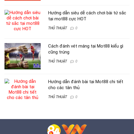
Hướng dẫn siêu dễ cách chơi bài tứ sắc
tại mot88 cực HOT
THỦ THUẬT
0
Cách đánh vét máng tại Mot88 kiểu gì
cũng trúng
THỦ THUẬT
0
Hướng dẫn đánh bài tại Mot88 chi tiết
cho các tân thủ
THỦ THUẬT
0