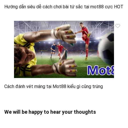
Hướng dẫn siêu dễ cách chơi bài tứ sắc tại mot88 cực HOT
Cách đánh vét máng tại Mot88 kiểu gì cũng trúng
We will be happy to hear your thoughts